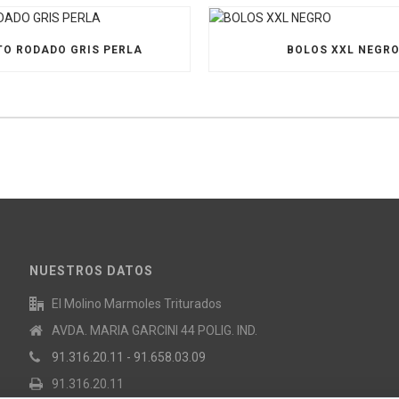
O RODADO GRIS PERLA
BOLOS XXL NEGR
NUESTROS DATOS
El Molino Marmoles Triturados
AVDA. MARIA GARCINI 44 POLIG. IND.
91.316.20.11 - 91.658.03.09
91.316.20.11