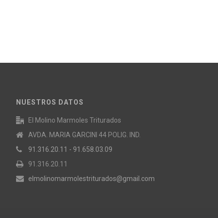
NUESTROS DATOS
El Molino Marmoles Triturados
AVDA. MARIA GARCINI 44 POLIG. IND.
91.316.20.11 - 91.658.03.09
91.316.20.11
elmolinomarmolestriturados@gmail.com