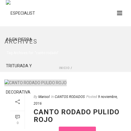
ARCHIVES
Tag Archives for: "canto rodado"
INICIO
/
By
Marisol
In
CANTOS RODADOS
Posted
9 noviembre,
2016
CANTO RODADO PULIDO
ROJO
0