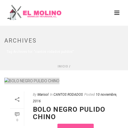
ARCHIVES
Tag Archives for: "cantos rodados pulidos"
INICIO
/
By
Marisol
In
CANTOS RODADOS
Posted
10 noviembre,
2016
BOLO NEGRO PULIDO
CHINO
0