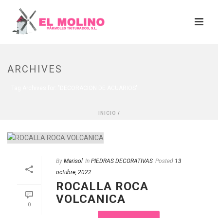
ARCHIVES
Tag Archives for: "DECORACION DE ACUARIOS"
INICIO
/
By
Marisol
In
PIEDRAS DECORATIVAS
Posted
13
octubre, 2022
ROCALLA ROCA
VOLCANICA
0