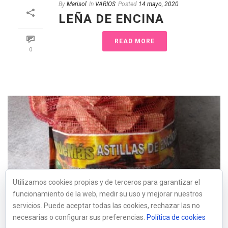
By
Marisol
In
VARIOS
Posted
14 mayo, 2020
LEÑA DE ENCINA
READ MORE
0
Utilizamos cookies propias y de terceros para garantizar el
By
Marisol
In
VARIOS
Posted
13 mayo, 2020
funcionamiento de la web, medir su uso y mejorar nuestros
ASTILLAS DE PINO
servicios. Puede aceptar todas las cookies, rechazar las no
necesarias o configurar sus preferencias.
Política de cookies
READ MORE