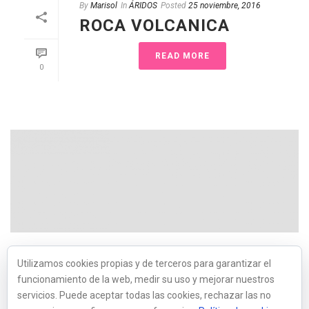
By
Marisol
In
ÁRIDOS
Posted
25 noviembre, 2016
ROCA VOLCANICA
READ MORE
0
By
Marisol
In
ÁRIDOS
Posted
8 noviembre, 2016
Utilizamos cookies propias y de terceros para garantizar el
TRITURADO BLANCO
funcionamiento de la web, medir su uso y mejorar nuestros
GRANADA
servicios. Puede aceptar todas las cookies, rechazar las no