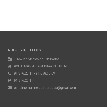
NUESTROS DATOS
El Molino Marmoles Triturados
AVDA. MARIA GARCINI 44 POLIG. IND.
91.316.20.11 - 91.658.03.09
91.316.20.11
elmolinomarmolestriturados@gmail.com