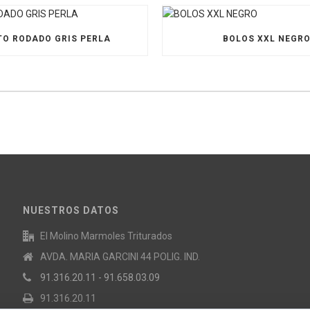
O RODADO GRIS PERLA
BOLOS XXL NEGR
NUESTROS DATOS
El Molino Marmoles Triturados
AVDA. MARIA GARCINI 44 POLIG. IND.
91.316.20.11 - 91.658.03.09
91.316.20.11