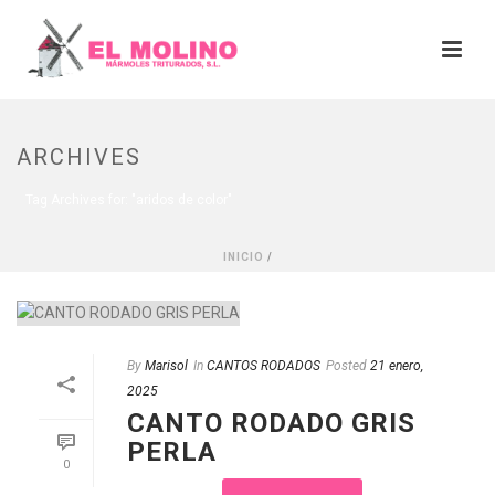
ARCHIVES
Tag Archives for: "aridos de color"
INICIO
/
By
Marisol
In
CANTOS RODADOS
Posted
21 enero,
2025
CANTO RODADO GRIS
PERLA
0