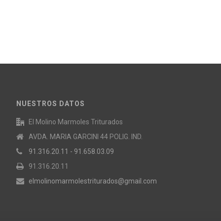
NUESTROS DATOS
El Molino Marmoles Triturados
AVDA. MARIA GARCINI 44 POLIG. IND.
91.316.20.11 - 91.658.03.09
91.316.20.11
elmolinomarmolestriturados@gmail.com