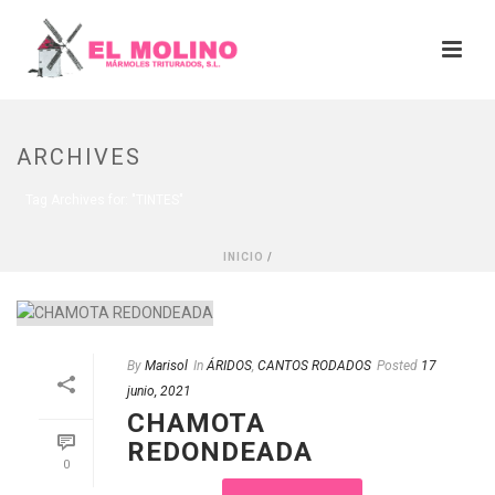
ARCHIVES
Tag Archives for: "TINTES"
INICIO
/
By
Marisol
In
ÁRIDOS
,
CANTOS RODADOS
Posted
17
junio, 2021
CHAMOTA
REDONDEADA
0