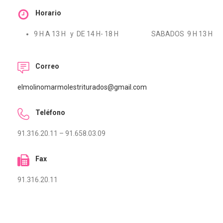
Horario
9 H A 13 H y DE 14 H- 18 H SABADOS 9 H 13 H
Correo
elmolinomarmolestriturados@gmail.com
Teléfono
91.316.20.11 – 91.658.03.09
Fax
91.316.20.11