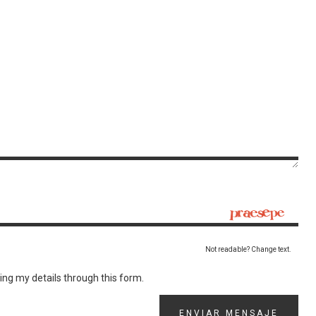
Not readable? Change text.
ting my details through this form.
ENVIAR MENSAJE