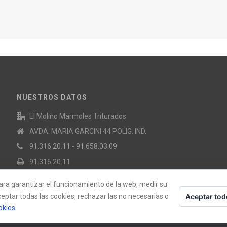
NUESTROS DATOS
El Molino Marmoles Triturados
AVDA. MARIA GARCINI 44 POLIG. IND.
91.316.20.11 - 91.658.03.09
91.316.20.11
elmolinomarmolestriturados@gmail.com
para garantizar el funcionamiento de la web, medir su
Aceptar tod
eptar todas las cookies, rechazar las no necesarias o
okies