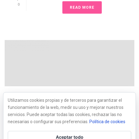
0
READ MORE
By
Marisol
In
ROCAS
Posted
31 mayo, 2018
Utilizamos cookies propias y de terceros para garantizar el
LOSA PIZARRA
funcionamiento de la web, medir su uso y mejorar nuestros
NATURAL 1×25 o 1×50
servicios. Puede aceptar todas las cookies, rechazar las no
necesarias o configurar sus preferencias.
Política de cookies
0
READ MORE
Aceptar todo