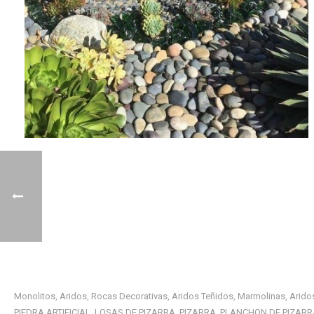
Monolitos
Aridos
Rocas Decorativas
Aridos Teñidos
Marmolinas
Arido
,
,
,
,
,
PIEDRA ARTIFICIAL
LOSAS DE PIZARRA
PIZARRA
PLANCHON DE PIZARR
,
,
,