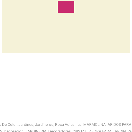
s De Color
Jardines
Jardineros
Roca Volcanica
MARMOLINA
ARIDOS PARA
,
,
,
,
,
A
Decoracion
JARDINERIA
Decoradores
CRISTAL
PIEDRA PARA JARDIN
Pa
,
,
,
,
,
,