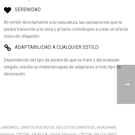
SERENIDAD
Al remitir directamente a la naturaleza, las sensaciones que la
piedra transmite a la vista y al tacto contribuyen a crear un efecto
único de relajación.
ADAPTABILIDAD A CUALQUIER ESTILO
Dependiendo del tipo de piedra de que se trate y del acabado
elegido, resulta un material capaz de adaptarse a todo tipo de
decoración.
 JARDINES
CANTOS RODADOS
BOLOS DECORATIVOS
AKADAMA
,
,
,
,
isajistas
CRISTAL EN ROCA
Cristal Triturado
CRISTAL EN COLORES
,
,
,
,