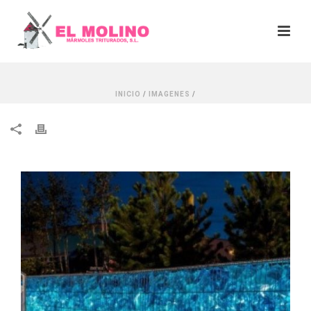
INICIO
/
IMAGENES
/